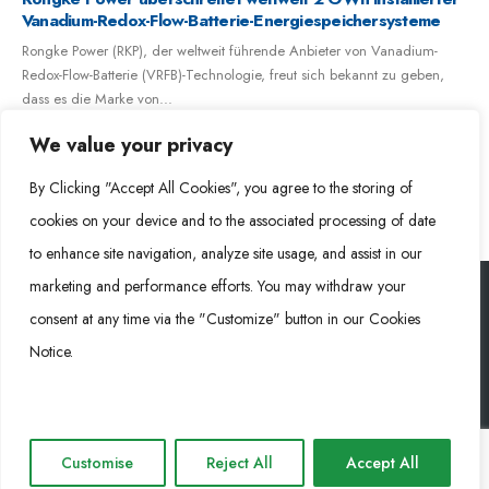
Vanadium-Flüssigbatterie-Projekt im Nordwesten Chinas in
Betrieb und überschreitet damit 3,5 GWh an weltweiten
Installationen
26. Juli 2025 – Rongke Power, ein weltweit führender Anbieter von
Energiespeicherlösungen mit Vanadium-Flüssigbatterien, hat die
We value your privacy
Netzanbindung und Inbetriebnahme des...
read more
By Clicking "Accept All Cookies", you agree to the storing of
cookies on your device and to the associated processing of date
to enhance site navigation, analyze site usage, and assist in our
marketing and performance efforts. You may withdraw your
consent at any time via the "Customize" button in our Cookies
Rongke Power (RKP) © 2026. Alle Rechte vorbehalten.
Notice.
Cookie Policy
Privacy Policy
Impressum
Customise
Reject All
Accept All