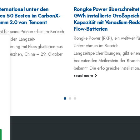
ternational unter den
Rongke Power überschreitet
en 50 Besten im CarbonX-
GWh installierte Großspeich
amm 2.0 von Tencent
Kapazität mit Vanadium-Red
Flow-Batterien
t für seine Pionierarbeit im Bereich
Rongke Power (RKP), ein weltweit f
bildenden Langzeit-
Unternehmen im Bereich
peicherung mit Flüssigbatterien aus
Langzeitspeicherlösungen, gibt einen
m Shenzhen, China – 29. Oktober
bedeutenden Meilenstein der Branch
..
bekannt: Die erfolgreiche Installation.
ore
read more
n.