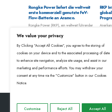
nta
Rongke Power liefert die weltweit
RKP In
 flujo de
erste kommerziell genutzte FeV-
global
400MWh en
Flow-Batterie an Aramco.
Progr
ío
Rongke Power (RKP), ein weltweit führender
Anerkann
 erfolgreiche
Anbieter von Energiespeicherlösungen auf
der netz
We value your privacy
W/400MWh
Basis von Vanadium-Redox-Flow-Batterien
Energies
e (VRFB)-
(VFB), freut sich, die Inbetriebnahme eines 1-
Vanadiu
By Clicking "Accept All Cookies", you agree to the storing of
ngyuan bekannt
Megawattstunden-Iron-Vanadium-(Fe/V)-
2025 –.
cookies on your device and to the associated processing of date
einen...
Redox-Flow-Batteriesystems...
read m
to enhance site navigation, analyze site usage, and assist in our
read more
marketing and performance efforts. You may withdraw your
consent at any time via the "Customize" button in our Cookies
Notice.
Customise
Reject All
Accept All
Rongke Power (RKP) © 2026. Alle Rechte vorbehalte