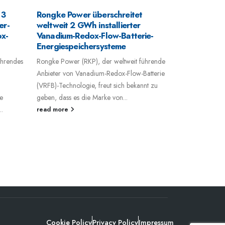
 3
Rongke Power überschreitet
Rongke Powe
er-
weltweit 2 GWh installierter
MW/400-MW
ox-
Vanadium-Redox-Flow-Batterie-
Flüssigbatte
Energiespeichersysteme
Nordwesten 
überschreit
ührendes
Rongke Power (RKP), der weltweit führende
weltweiten I
Anbieter von Vanadium-Redox-Flow-Batterie
26. Juli 2025 
(VRFB)-Technologie, freut sich bekannt zu
führender Anbi
e
geben, dass es die Marke von...
Energiespeiche
..
read more
Flüssigbatterie
Inbetriebnahme 
read more
Cookie Policy
Privacy Policy
Impressum