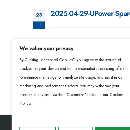
2025-04-29-UPower-Spare 
23
Juil
We value your privacy
2025-04-16-UPower-Routi
23
By Clicking "Accept All Cookies", you agree to the storing of
Juil
cookies on your device and to the associated processing of date
to enhance site navigation, analyze site usage, and assist in our
marketing and performance efforts. You may withdraw your
consent at any time via the "Customize" button in our Cookies
Notice.