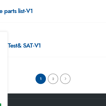
parts list-V1
ne Test& SAT-V1
1
2