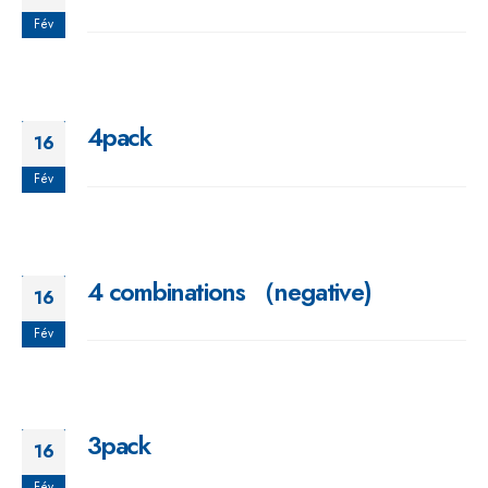
Fév
4pack
16
Fév
4 combinations （negative)
16
Fév
3pack
16
Fév