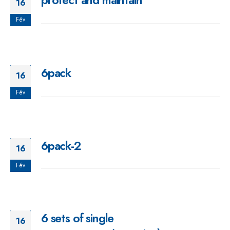
protect and maintain
16
Fév
6pack
16
Fév
6pack-2
16
Fév
6 sets of single
16