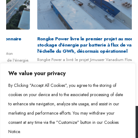
Rongke Power livre le premier projet au monde de
stockage d’énergie par batterie à flux de vanadium à
l’échelle du GWh, désormais opérationnel
Rongke Power a livré le projet Jimusaer Vanadium Flow Battery Energy
Storage, le premier déploiement au monde de batteries à...
We value your privacy
Lire la suite
By Clicking "Accept All Cookies", you agree to the storing of
cookies on your device and to the associated processing of date
to enhance site navigation, analyze site usage, and assist in our
marketing and performance efforts. You may withdraw your
consent at any time via the "Customize" button in our Cookies
Rongke Power (RKP) © 2026. Tous droits réservés.
Notice.