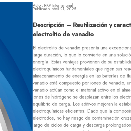
Autor: RKP International
Publicado: abril 21, 2025
Descripción – Reutilización y caract
electrolito de vanadio
El electrolito de vanadio presenta una excepcion
larga duración, lo que lo convierte en una soluc
energía. Estas ventajas provienen de su estabili
electroquímicos fundamentales que rigen sus re
almacenamiento de energía en las baterías de flu
vanadio está compuesto por iones de vanadio, un 
vanadio actúan como el material activo en el alm
iones de hidrógeno se desplazan entre los electr
equilibrio de carga. Los aditivos mejoran la estab
electroquímicas eficientes. Dado que la composic
electrodos, no hay riesgo de contaminación cruza
largo de ciclos de carga y descarga prolongados. 