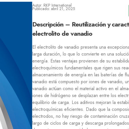
Autor: RKP International
Publicado: abril 21, 2025
Descripción – Reutilización y caract
electrolito de vanadio
El electrolito de vanadio presenta una excepcion
larga duración, lo que lo convierte en una soluc
energía. Estas ventajas provienen de su estabili
electroquímicos fundamentales que rigen sus re
almacenamiento de energía en las baterías de flu
vanadio está compuesto por iones de vanadio, un 
vanadio actúan como el material activo en el alm
iones de hidrógeno se desplazan entre los electr
equilibrio de carga. Los aditivos mejoran la estab
electroquímicas eficientes. Dado que la composic
electrodos, no hay riesgo de contaminación cruza
largo de ciclos de carga y descarga prolongados. 