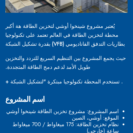
يُعتبر مشروع شينخوا أوشي لتخزين الطاقة هة أكبر
محطة لتخزين الطاقة في العالم تعتمد على تكنولوجيا
بطاريات التدفق الفاناديومي (VFB) بقدرة تشكيل الشبكة
حيث يجمع المشروع بين التنظيم السريع للتردد والتخزين
طويل الأمد لدعم دمج الطاقة المتجددة.
. تستخدم المحطة تكنولوجيا مبتكرة "لتشكيل الشبكة +
تخزين الطاقة" لضبط الجهد والتردد بشكل استباقي، مما
اسم المشروع
يضمن تشغيلاً آمناً ومستقراً للنظام الكهربائي
اسم المشروع: مشروع تخزين الطاقة شينخوا أوشي
الموقع: أوشي، الصين
نظام تخزين الطاقة: 175 ميغاواط / 700 ميغاواط
ساعة (خارجي)