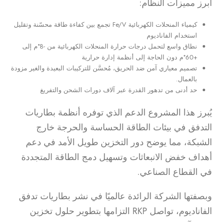
أبرز مميزات النظام:
كيمياء المنحلات الكهربائية Fe/V تجمع بين كفاءة طاقة محسّنة وتقليل
استخدام الفاناديوم
نطاق واسع لتحمل درجات حرارة المنحلات الكهربائية من -8°م إلى
+60°م دون الحاجة إلى أنظمة إدارة حرارية
تصميم معياري آمن ضد الحريق، مُحسَّن للتركيبات البعيدة والغير مزودة
بالعمال.
حد أدنى من تدهور القدرة عبر آلاف دورات الشحن والتفريغ
يُبرز هذا المشروع الدعم الذي توفره أنظمة بطاريات
التدفق في بيئات الطاقة الحساسة والحرجة خارج
الشبكة، مما يوضح دور التخزين طويل الأمد في دعم
أهداف خفض الانبعاثات وتسهيل دمج الطاقة المتجددة
في القطاع الصناعي.
وبصفتها الشركة الرائدة عالميًا في نشر بطاريات تدفق
الفاناديوم، تواصل RKP التزامها بتطوير حلول تخزين