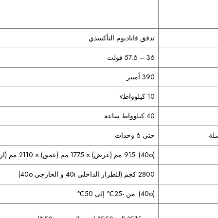
تدفق فاناديوم التأكسدي
36 – 57.6 فولت
390 أمبير
10 كيلوواطv
40 كيلوواط ساعة
لة
حتى 6 وحدات
(40o): ‎915 مم (عرض) × 1775 مم (عمق) × 2110 مم (ارتفاع)
2800 كجم (للطراز الداخلي 40i و الخارجي 40o)
(40o): من -25℃ إلى 50℃