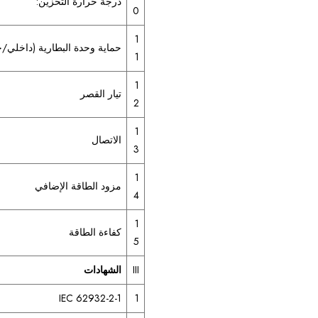
درجة حرارة التخزين:
0
1
حماية وحدة البطارية (داخلي/
1
1
تيار القصر
2
1
الاتصال
3
1
مزود الطاقة الإضافي
4
1
كفاءة الطاقة
5
III
الشهادات
IEC 62932-2-1
1