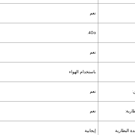
نعم
40o.
نعم
باستخدام الهواء
:
نعم
ارية:
نعم
دة البطارية
إيجابية