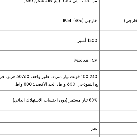
من -15℃ إلى 50℃ (مع حالة شحن 50%)
خارجي):
خارجي (40o): IP54
1300 أمبير
Modbus TCP
ع النموذجي: 600 واط، الحد الأقصى: 800 واط
80% تيار مستمر (دون احتساب الاستهلاك الذاتي)
نعم