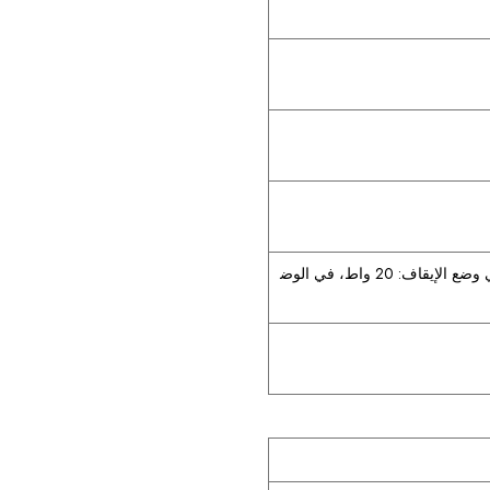
100-240 فولت تيار متردد، طور واحد، 50/60 هرتز، في وضع الإيقاف: 20 واط، في الوض