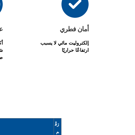
أمان فطري
ع
إلكتروليت مائي لا يسبب
ارتفاعًا حراريًا
شح
ط
رَقْ
م